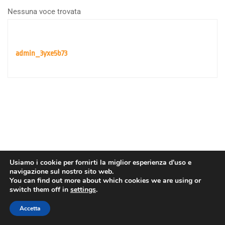
Nessuna voce trovata
admin_3yxe5b73
Usiamo i cookie per fornirti la miglior esperienza d'uso e
navigazione sul nostro sito web.
You can find out more about which cookies we are using or
switch them off in
settings
.
Copyright © Agenzia Spaziale Europea. Tutti i diritti riservati.
Accetta