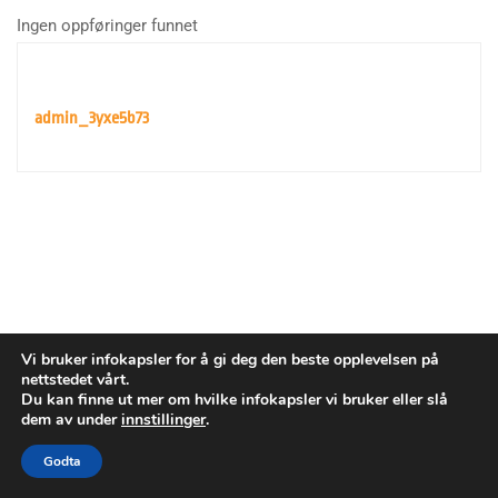
Ingen oppføringer funnet
admin_3yxe5b73
Vi bruker infokapsler for å gi deg den beste opplevelsen på
nettstedet vårt.
Du kan finne ut mer om hvilke infokapsler vi bruker eller slå
dem av under
innstillinger
.
Opphavsrett © Den europeiske romorganisasjonen. Alle
rettigheter forbeholdes.
Godta