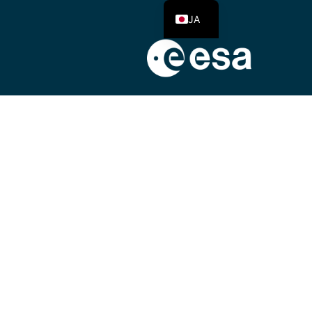
JA
国情報
活動内容
よくあるご質問
ログイン
よ
う
に
訓
練
す
る
。