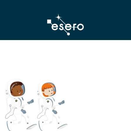
MISSION Xについて
宇
宙
飛
行
士
の