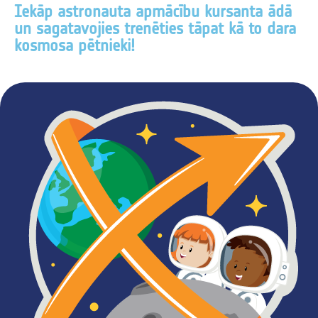
Iekāp astronauta apmācību kursanta ādā
un sagatavojies trenēties tāpat kā to dara
kosmosa pētnieki!