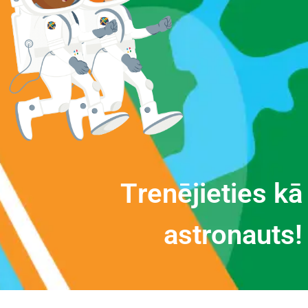
T
r
e
n
ē
j
i
e
t
i
e
s
k
ā
a
s
t
r
o
n
a
u
t
s
!