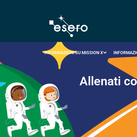
INFORMAZIONI SU MISSION X
INFORMAZI
A
l
l
e
n
a
t
i
c