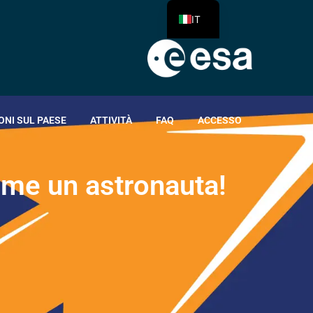
IT
ONI SUL PAESE
ATTIVITÀ
FAQ
ACCESSO
o
m
e
u
n
a
s
t
r
o
n
a
u
t
a
!