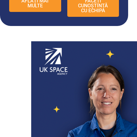
AFLAȚI MAI
FACEȚI
MULTE
CUNOȘTINȚĂ
CU ECHIPA