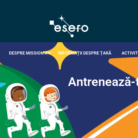
DESPRE MISSION X
INFORMAȚII DESPRE ȚARĂ
ACTIVIT
A
n
t
r
e
n
e
a
z
ă
-