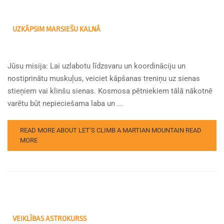
UZKĀPSIM MARSIEŠU KALNĀ
Jūsu misija: Lai uzlabotu līdzsvaru un koordināciju un
nostiprinātu muskuļus, veiciet kāpšanas treniņu uz sienas
stieņiem vai klinšu sienas. Kosmosa pētniekiem tālā nākotnē
varētu būt nepieciešama laba un ...
READ MORE ABOUT LET’S CLIMB A MARTIAN MOUNTAIN
READ
MORE
VEIKLĪBAS ASTROKURSS