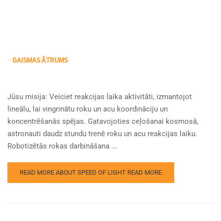
GAISMAS ĀTRUMS
Jūsu misija: Veiciet reakcijas laika aktivitāti, izmantojot
lineālu, lai vingrinātu roku un acu koordināciju un
koncentrēšanās spējas. Gatavojoties ceļošanai kosmosā,
astronauti daudz stundu trenē roku un acu reakcijas laiku.
Robotizētās rokas darbināšana ...
READ MORE ABOUT SPEED OF LIGHT
READ MORE