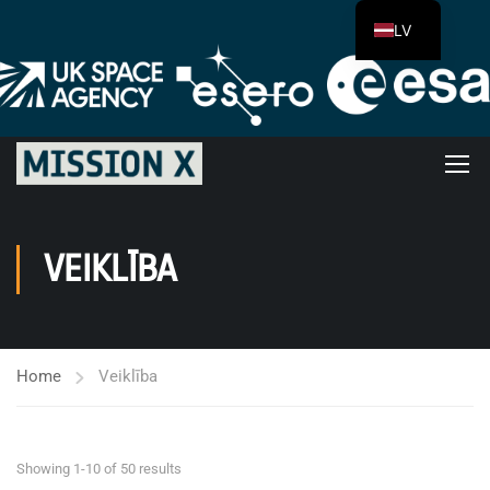
LV
VEIKLĪBA
Home
Veiklība
Showing 1-10 of 50 results