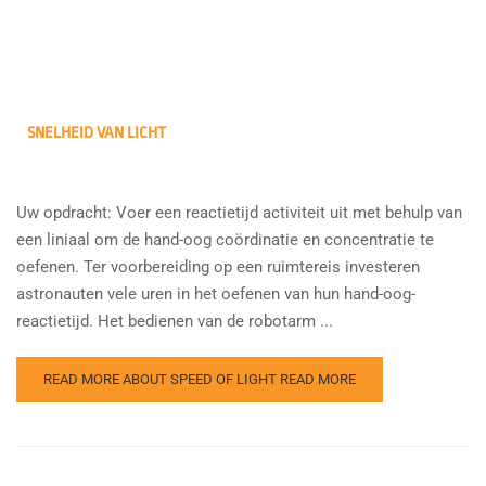
SNELHEID VAN LICHT
Uw opdracht: Voer een reactietijd activiteit uit met behulp van
een liniaal om de hand-oog coördinatie en concentratie te
oefenen. Ter voorbereiding op een ruimtereis investeren
astronauten vele uren in het oefenen van hun hand-oog-
reactietijd. Het bedienen van de robotarm ...
READ MORE ABOUT SPEED OF LIGHT
READ MORE