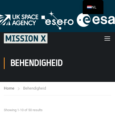
NL
BEHENDIGHEID
Home
Behendigheid
Showing 1-10 of 50 results