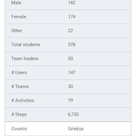
182
174
22
378
50
147
30
79
6,735
Grieķija