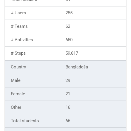
255
62
650
59,817
Bangladeša
29
21
16
66