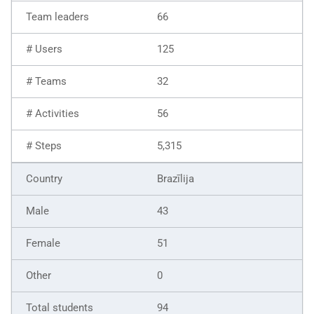
66
125
32
56
5,315
Brazīlija
43
51
0
94