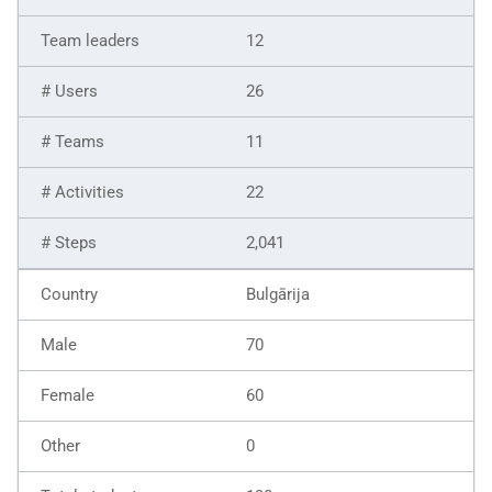
12
26
11
22
2,041
Bulgārija
70
60
0