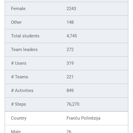
2243
148
4,745
272
319
221
849
76,270
Franču Polinēzija
26