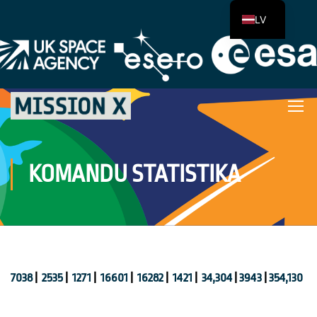
LV
KOMANDU STATISTIKA
7038
|
2535
|
1271
|
16601
|
16282
|
1421
|
34,304
|
3943
|
354,130