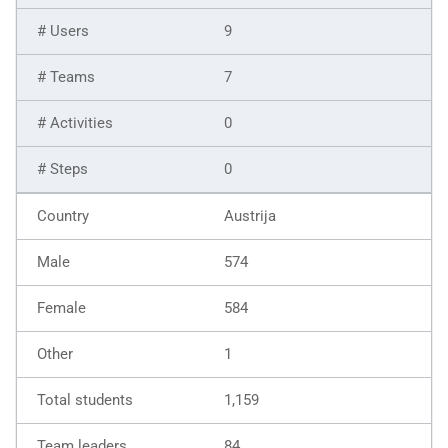
9
7
0
0
Austrija
574
584
1
1,159
84