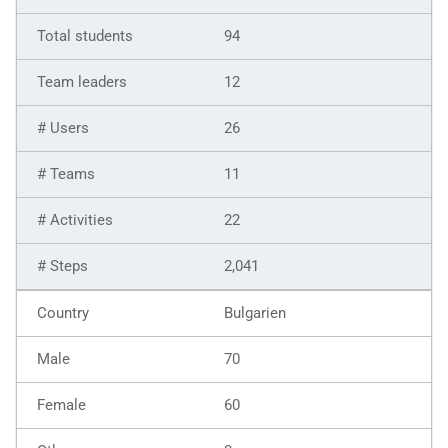
94
12
26
11
22
2,041
Bulgarien
70
60