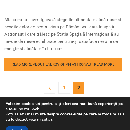
Misiunea ta: Investighează alegerile alimentare sănătoase și
nevoile calorice pentru viața pe Pământ vs. viața în spațiu
Astronauții care trăiesc pe Stația Spațială Internațională au
nevoie de mese echilibrate pentru a-și satisface nevoile de
energie și sănătate în timp ce ...
READ MORE ABOUT ENERGY OF AN ASTRONAUT
READ MORE
1
2
Folosim cookie-uri pentru a-ți oferi cea mai bună experiență pe
site-ul nostru web.
Poți să afli mai multe despre cookie-urile pe care le folosim sau
să le dezactivezi în
setări
.
Copyright © Agenția Spațială Europeană. Toate drepturile
rezervate.