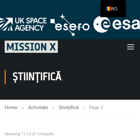
RO
ȘTIINȚIFICĂ
Home
Activitate
Științifică
Page 2
Showing 11-13 of 13 results