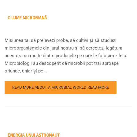
O LUME MICROBIANĂ
Misiunea ta: să prelevezi probe, să cultivi și să studiezi
microorganismele din jurul nostru și să cercetezi legătura
acestora cu multe dintre produsele pe care le folosim zilnic.
Microbiologii au descoperit că microbii pot trăi aproape
oriunde, chiar și pe …
READ MORE ABOUT A MICROBIAL WORLD
READ MORE
ENERGIA UNUI ASTRONAUT