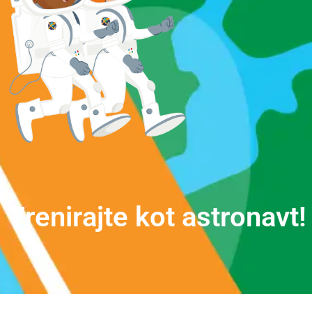
T
r
e
n
i
r
a
j
t
e
k
o
t
a
s
t
r
o
n
a
v
t
!