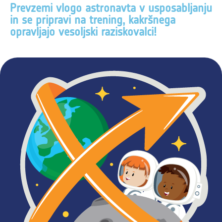
Prevzemi vlogo astronavta v usposabljanju
in se pripravi na trening, kakršnega
opravljajo vesoljski raziskovalci!