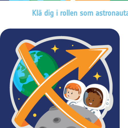
Klä dig i rollen som astronaut