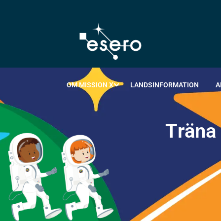
OM MISSION X
LANDSINFORMATION
A
T
r
ä
n
a