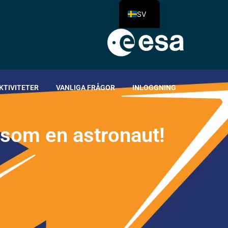
SV
KTIVITETER
VANLIGA FRÅGOR
INLOGGNING
s
o
m
e
n
a
s
t
r
o
n
a
u
t
!