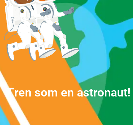
T
r
e
n
s
o
m
e
n
a
s
t
r
o
n
a
u
t
!