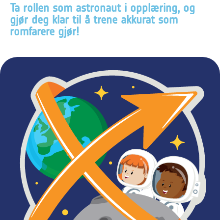
Ta rollen som astronaut i opplæring, og
gjør deg klar til å trene akkurat som
romfarere gjør!