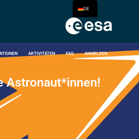
DE
ATIONEN
AKTIVITÄTEN
FAQ
ANMELDEN
e
A
s
t
r
o
n
a
u
t
*
i
n
n
e
n
!