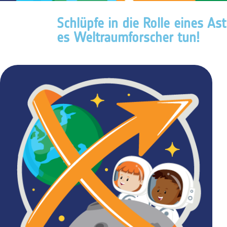
Schlüpfe in die Rolle eines As
es Weltraumforscher tun!