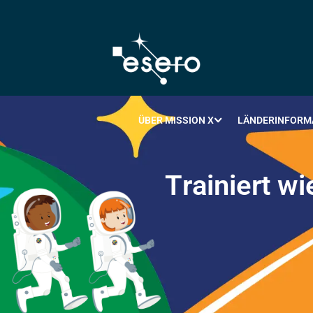
ÜBER MISSION X
LÄNDERINFORM
T
r
a
i
n
i
e
r
t
w
i