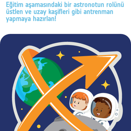
Eğitim aşamasındaki bir astronotun rolünü
üstlen ve uzay kaşifleri gibi antrenman
yapmaya hazırlan!