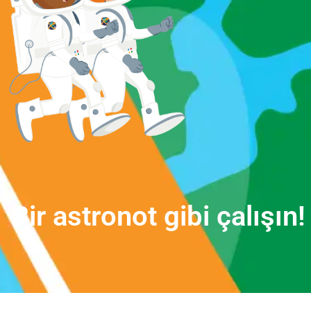
B
i
r
a
s
t
r
o
n
o
t
g
i
b
i
ç
a
l
ı
ş
ı
n
!