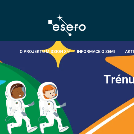
O PROJEKTU MISSION X
INFORMACE O ZEMI
AKT
T
r
é
n