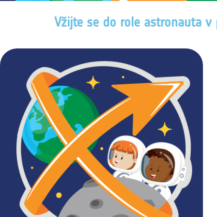
Vžijte se do role astronauta v