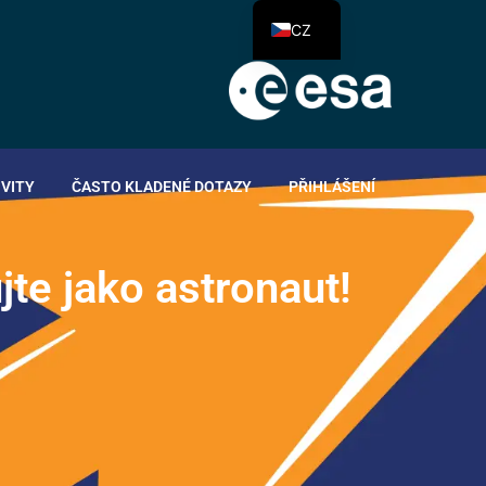
CZ
IVITY
ČASTO KLADENÉ DOTAZY
PŘIHLÁŠENÍ
u
j
t
e
j
a
k
o
a
s
t
r
o
n
a
u
t
!