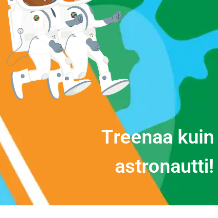
T
r
e
e
n
a
a
k
u
i
n
a
s
t
r
o
n
a
u
t
t
i
!