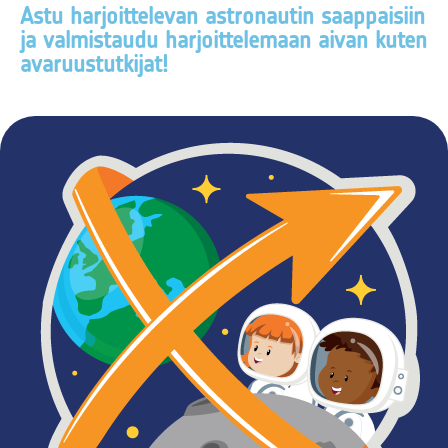
Astu harjoittelevan astronautin saappaisiin
ja valmistaudu harjoittelemaan aivan kuten
avaruustutkijat!