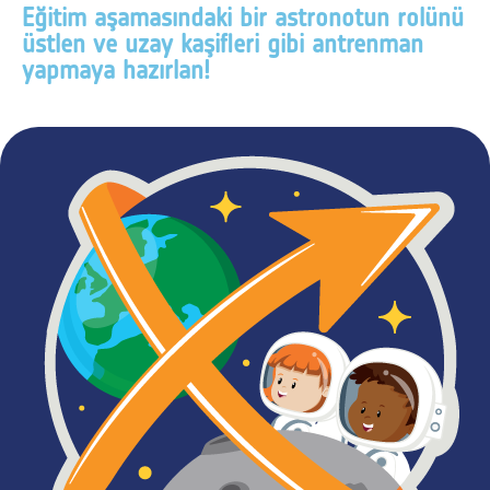
Eğitim aşamasındaki bir astronotun rolünü
üstlen ve uzay kaşifleri gibi antrenman
yapmaya hazırlan!