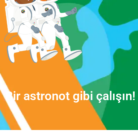
B
i
r
a
s
t
r
o
n
o
t
g
i
b
i
ç
a
l
ı
ş
ı
n
!