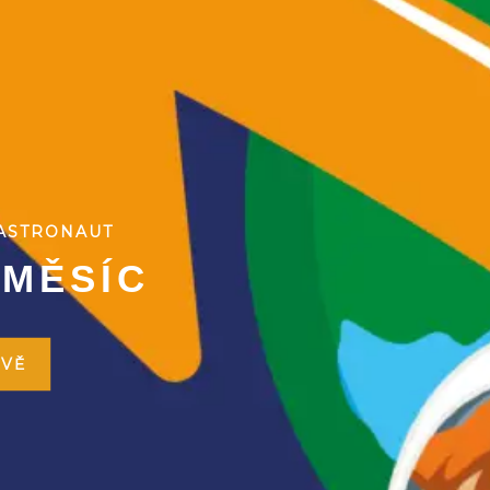
 ASTRONAUT
M
Ě
S
Í
C
ZVĚ