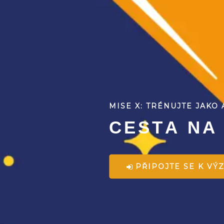
MISE X: TRÉNUJTE JAKO
C
E
S
T
A
N
A
PŘIPOJTE SE K VÝ