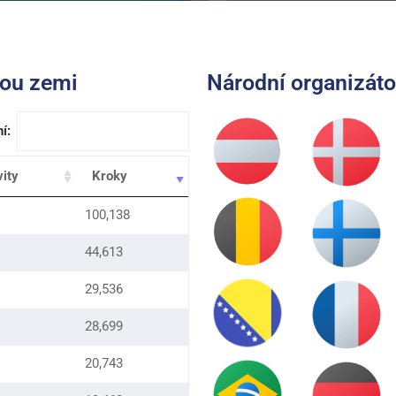
dou zemi
Národní organizáto
í:
vity
Kroky
100,138
44,613
29,536
28,699
20,743