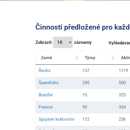
Činnosti předložené pro kaž
Zobrazit
záznamy
Vyhledáván
Země
Týmy
Akti
Řecko
137
1119
Španělsko
245
500
Brazílie
15
325
Francie
90
334
Spojené království
112
236