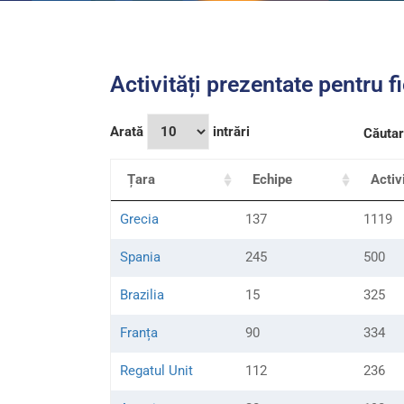
Activități prezentate pentru f
Arată
intrări
Căutar
Țara
Echipe
Activi
Grecia
137
1119
Spania
245
500
Brazilia
15
325
Franța
90
334
Regatul Unit
112
236