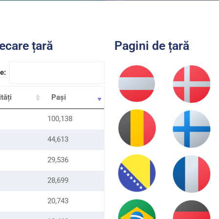
iecare țară
Pagini de țară
e:
tăți
Pași
100,138
44,613
29,536
28,699
20,743