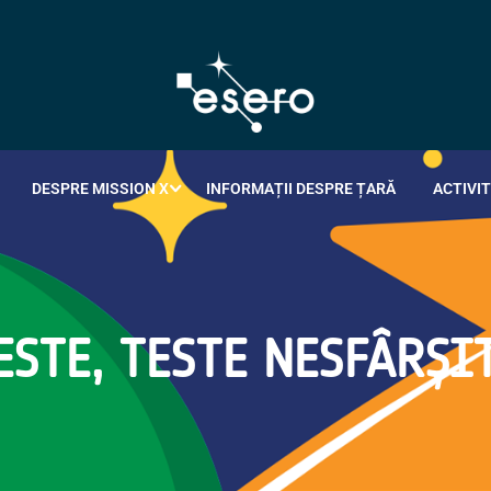
DESPRE MISSION X
INFORMAȚII DESPRE ȚARĂ
ACTIVIT
TESTE, TESTE NESFÂRȘI