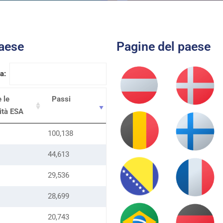
paese
Pagine del paese
a:
e le
Passi
vità ESA
100,138
44,613
29,536
28,699
20,743