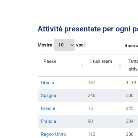
Attività presentate per ogni 
Mostra
voci
Ricerc
Paese
I tuoi team
Tutt
atti
Grecia
137
1119
Spagna
245
500
Brasile
15
325
Francia
90
334
Regno Unito
112
236