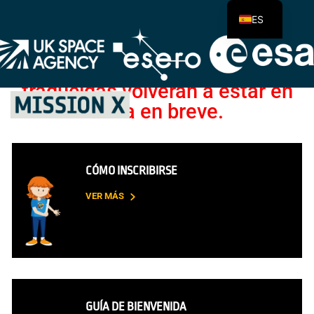
Aviso (31/03/2022): la
ES
funcionalidad de traducción de
este sitio web está siendo
actualizada. Nuestras páginas
traducidas volverán a estar en
línea en breve.
CÓMO INSCRIBIRSE
VER MÁS
GUÍA DE BIENVENIDA