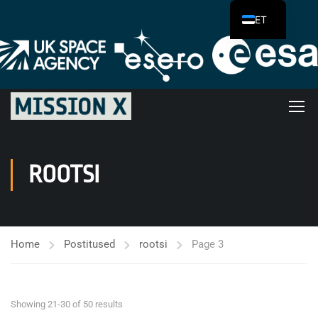
ET
ROOTSI
Home
Postitused
rootsi
Page 3
Showing 21-30 of 50 results