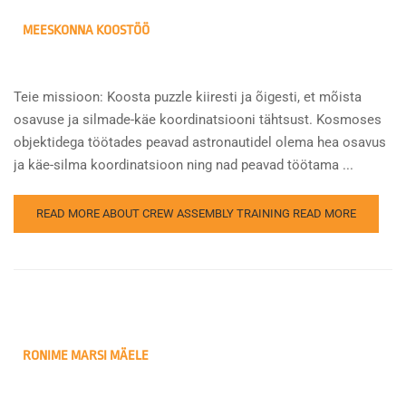
MEESKONNA KOOSTÖÖ
Teie missioon: Koosta puzzle kiiresti ja õigesti, et mõista
osavuse ja silmade-käe koordinatsiooni tähtsust. Kosmoses
objektidega töötades peavad astronautidel olema hea osavus
ja käe-silma koordinatsioon ning nad peavad töötama ...
READ MORE ABOUT CREW ASSEMBLY TRAINING
READ MORE
RONIME MARSI MÄELE