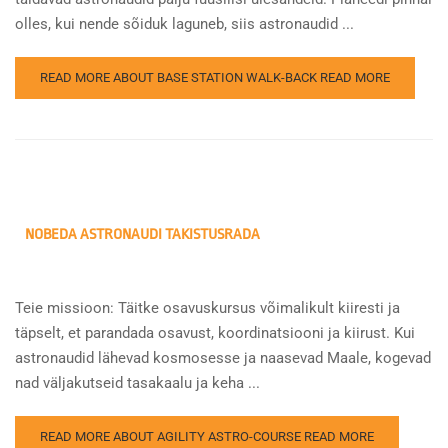
olles, kui nende sõiduk laguneb, siis astronaudid ...
READ MORE ABOUT BASE STATION WALK-BACK
READ MORE
NOBEDA ASTRONAUDI TAKISTUSRADA
Teie missioon: Täitke osavuskursus võimalikult kiiresti ja
täpselt, et parandada osavust, koordinatsiooni ja kiirust. Kui
astronaudid lähevad kosmosesse ja naasevad Maale, kogevad
nad väljakutseid tasakaalu ja keha ...
READ MORE ABOUT AGILITY ASTRO-COURSE
READ MORE