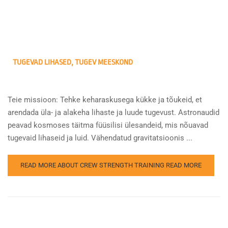
TUGEVAD LIHASED, TUGEV MEESKOND
Teie missioon: Tehke keharaskusega kükke ja tõukeid, et
arendada üla- ja alakeha lihaste ja luude tugevust. Astronaudid
peavad kosmoses täitma füüsilisi ülesandeid, mis nõuavad
tugevaid lihaseid ja luid. Vähendatud gravitatsioonis ...
READ MORE ABOUT CREW STRENGTH TRAINING
READ MORE