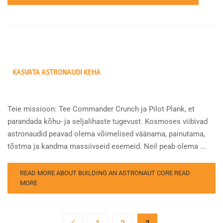
KASVATA ASTRONAUDI KEHA
Teie missioon: Tee Commander Crunch ja Pilot Plank, et
parandada kõhu- ja seljalihaste tugevust. Kosmoses viibivad
astronaudid peavad olema võimelised väänama, painutama,
tõstma ja kandma massiivseid esemeid. Neil peab olema ...
READ MORE ABOUT BUILDING AN ASTRONAUT CORE
READ
MORE