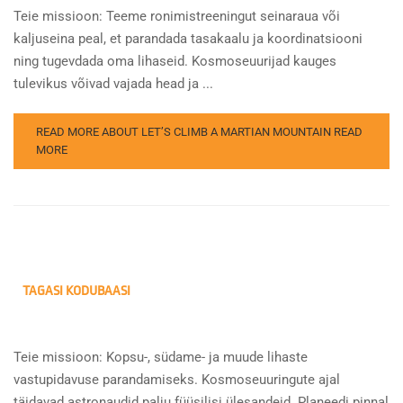
Teie missioon: Teeme ronimistreeningut seinaraua või
kaljuseina peal, et parandada tasakaalu ja koordinatsiooni
ning tugevdada oma lihaseid. Kosmoseuurijad kauges
tulevikus võivad vajada head ja ...
READ MORE ABOUT LET’S CLIMB A MARTIAN MOUNTAIN
READ
MORE
TAGASI KODUBAASI
Teie missioon: Kopsu-, südame- ja muude lihaste
vastupidavuse parandamiseks. Kosmoseuuringute ajal
täidavad astronaudid palju füüsilisi ülesandeid. Planeedi pinnal