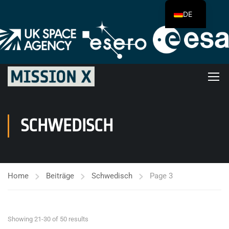
DE
SCHWEDISCH
Home
Beiträge
Schwedisch
Page 3
Showing 21-30 of 50 results