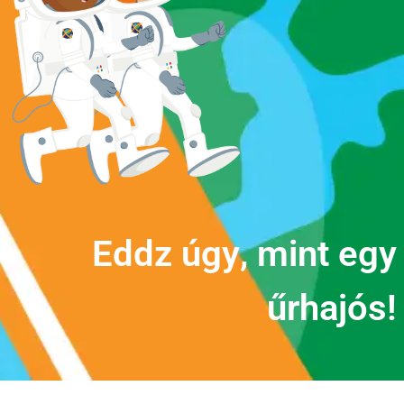
E
d
d
z
ú
g
y
,
m
i
n
t
e
g
y
ű
r
h
a
j
ó
s
!