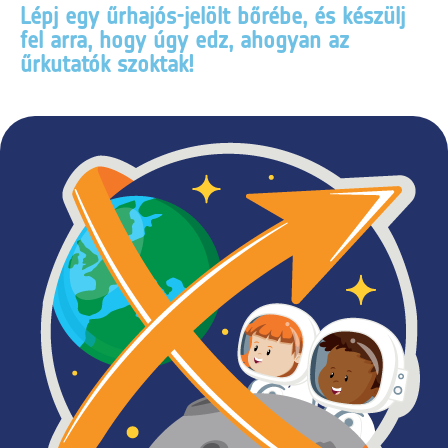
Lépj egy űrhajós-jelölt bőrébe, és készülj
fel arra, hogy úgy edz, ahogyan az
űrkutatók szoktak!