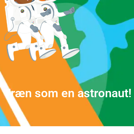
T
r
æ
n
s
o
m
e
n
a
s
t
r
o
n
a
u
t
!