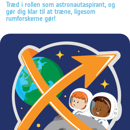
Træd i rollen som astronautaspirant, og
gør dig klar til at træne, ligesom
rumforskerne gør!