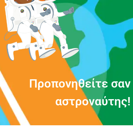
Π
ρ
ο
π
ο
ν
η
θ
ε
ί
τ
ε
σ
α
ν
α
σ
τ
ρ
ο
ν
α
ύ
τ
η
ς
!