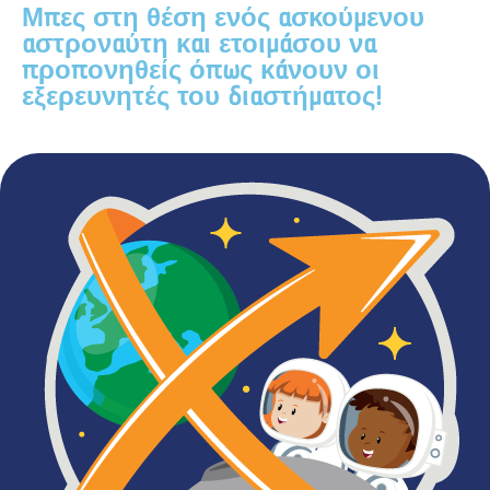
Μπες στη θέση ενός ασκούμενου
αστροναύτη και ετοιμάσου να
προπονηθείς όπως κάνουν οι
εξερευνητές του διαστήματος!