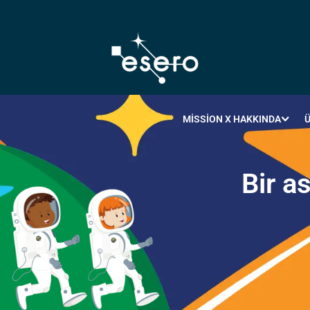
MISSION X HAKKINDA
Ü
B
i
r
a