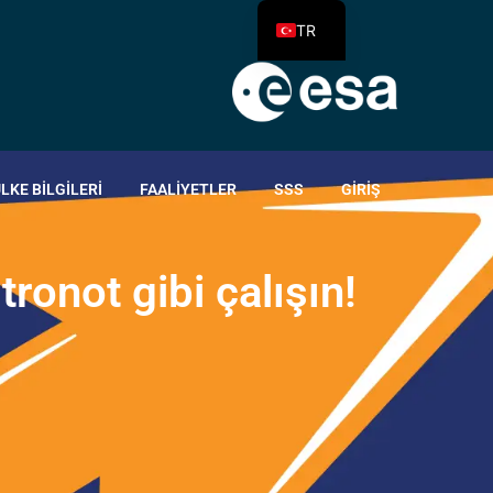
TR
LKE BILGILERI
FAALIYETLER
SSS
GIRIŞ
s
t
r
o
n
o
t
g
i
b
i
ç
a
l
ı
ş
ı
n
!