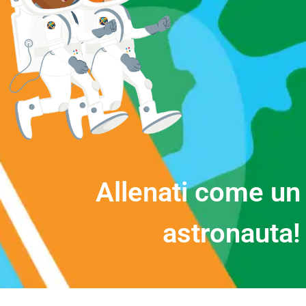
A
l
l
e
n
a
t
i
c
o
m
e
u
n
a
s
t
r
o
n
a
u
t
a
!