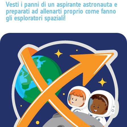
Vesti i panni di un aspirante astronauta e
preparati ad allenarti proprio come fanno
gli esploratori spaziali!