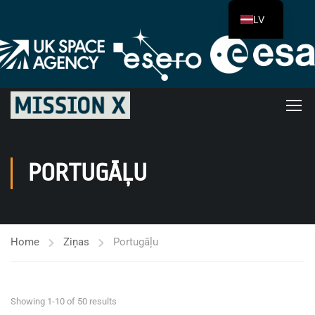
LV
PORTUGĀĻU
Home
Ziņas
Portugāļu
Showing 1-10 of 50 results