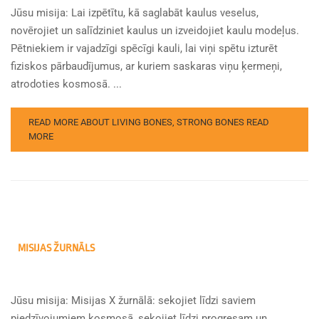
Jūsu misija: Lai izpētītu, kā saglabāt kaulus veselus,
novērojiet un salīdziniet kaulus un izveidojiet kaulu modeļus.
Pētniekiem ir vajadzīgi spēcīgi kauli, lai viņi spētu izturēt
fiziskos pārbaudījumus, ar kuriem saskaras viņu ķermeņi,
atrodoties kosmosā. ...
READ MORE ABOUT LIVING BONES, STRONG BONES
READ
MORE
MISIJAS ŽURNĀLS
Jūsu misija: Misijas X žurnālā: sekojiet līdzi saviem
piedzīvojumiem kosmosā, sekojiet līdzi progresam un