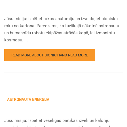
Jūsu misija: Izpētiet rokas anatomiju un izveidojiet bionisku
roku no kartona. Paredzams, ka tuvākajā nākotnē astronautu
un humanoīdu robotu ekipāžas strādās kopā, lai izmantotu
kosmosu. ...
READ MORE ABOUT BIONIC HAND
READ MORE
ASTRONAUTA ENERĢIJA
Jūsu misija: Izpētiet veselīgas pārtikas izvēli un kaloriju