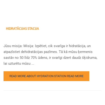
HIDRATĀCIJAS STACIJA
Jūsu misija: Misija: Izpētiet, cik svarīga ir hidratācija, un
atpazīstiet dehidratācijas pazīmes. Tā kā mūsu ķermenis
sastāv no 50 līdz 70% ūdens, ir svarīgi dzert daudz šķidruma,
lai uzturētu mūsu ...
READ MORE ABOUT HYDRATION STATION
READ MORE