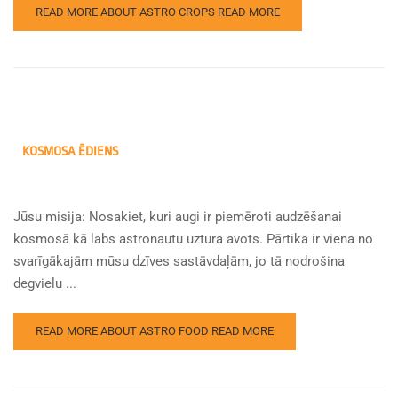
READ MORE ABOUT ASTRO CROPS
READ MORE
KOSMOSA ĒDIENS
Jūsu misija: Nosakiet, kuri augi ir piemēroti audzēšanai
kosmosā kā labs astronautu uztura avots. Pārtika ir viena no
svarīgākajām mūsu dzīves sastāvdaļām, jo tā nodrošina
degvielu ...
READ MORE ABOUT ASTRO FOOD
READ MORE