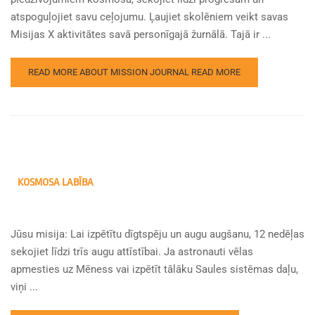
atspoguļojiet savu ceļojumu. Ļaujiet skolēniem veikt savas
Misijas X aktivitātes savā personīgajā žurnālā. Tajā ir ...
READ MORE ABOUT MISSION JOURNAL
READ MORE
KOSMOSA LABĪBA
Jūsu misija: Lai izpētītu dīgtspēju un augu augšanu, 12 nedēļas
sekojiet līdzi trīs augu attīstībai. Ja astronauti vēlas
apmesties uz Mēness vai izpētīt tālāku Saules sistēmas daļu,
viņi ...