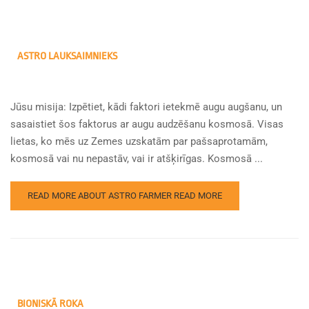
ASTRO LAUKSAIMNIEKS
Jūsu misija: Izpētiet, kādi faktori ietekmē augu augšanu, un
sasaistiet šos faktorus ar augu audzēšanu kosmosā. Visas
lietas, ko mēs uz Zemes uzskatām par pašsaprotamām,
kosmosā vai nu nepastāv, vai ir atšķirīgas. Kosmosā ...
READ MORE ABOUT ASTRO FARMER
READ MORE
BIONISKĀ ROKA