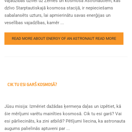
vajadzības dzīvei uz Zemes un kosmosā Astronautiem, kas
dzīvo Starptautiskajā kosmosa stacijā, ir nepieciešams
sabalansēts uzturs, lai apmierinātu savas enerģijas un
veselības vajadzības, kamēr ...
READ MORE ABOUT ENERGY OF AN ASTRONAUT
READ MORE
CIK TU ESI GARŠ KOSMOSĀ?
Jūsu misija: Izmēriet dažādas ķermeņa daļas un izpētiet, kā
šie mērījumi varētu mainīties kosmosā. Cik tu esi garš? Vai
esi pārliecināts, ka zini atbildi? Pētījumi liecina, ka astronauta
augums palielinās aptuveni par ...