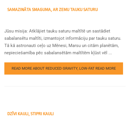
SAMAZINĀTA SMAGUMA, AR ZEMU TAUKU SATURU
Jūsu misija: Atklājiet tauku saturu maltītē un sastādiet
sabalansētu maltīti, izmantojot informāciju par tauku saturu.
Tā kā astronauti ceļo uz Mēnesi, Marsu un citām planētām,
nepieciešamība pēc sabalansētām maltītēm kļūst vēl ...
READ MORE ABOUT REDUCED GRAVITY, LOW-FAT
READ MORE
DZĪVI KAULI, STIPRI KAULI