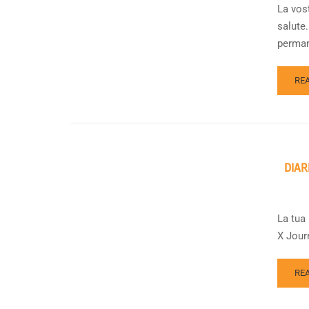
La vos
salute.
perman
RE
DIAR
La tua 
X Journ
RE