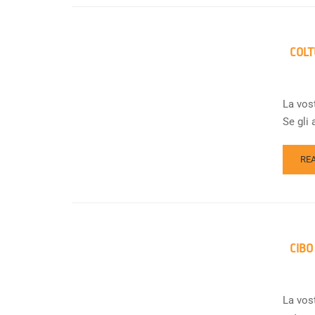
COLT
La vost
Se gli 
RE
CIBO
La vost