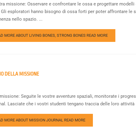
tra missione: Osservare e confrontare le ossa e progettare modelli
 Gli esploratori hanno bisogno di ossa forti per poter affrontare le s
enza nello spazio. ...
AD MORE ABOUT LIVING BONES, STRONG BONES
READ MORE
IO DELLA MISSIONE
missione: Seguite le vostre avventure spaziali, monitorate i progress
al. Lasciate che i vostri studenti tengano traccia delle loro attività 
AD MORE ABOUT MISSION JOURNAL
READ MORE