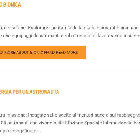
 BIONICA
tra missione: Esplorare l'anatomia della mano e costruire una mano 
e che equipaggi di astronauti e robot umanoidi lavoreranno insieme p
AD MORE ABOUT BIONIC HAND
READ MORE
ERGIA PER UN ASTRONAUTA
ra missione: Indagare sulle scelte alimentari sane e sul fabbisogno ca
Gli astronauti che vivono sulla Stazione Spaziale Internazionale han
ogno energetico e ...