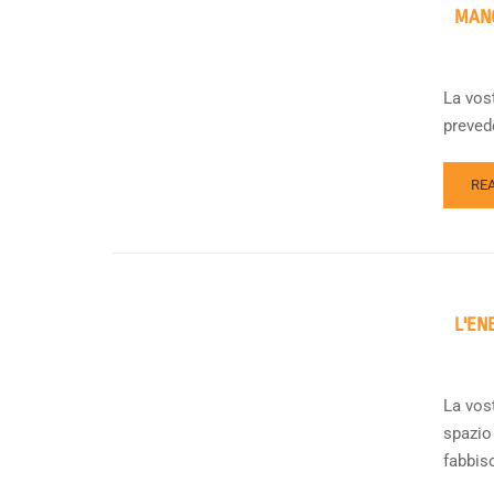
MANO
La vos
preved
RE
L'EN
La vost
spazio 
fabbis