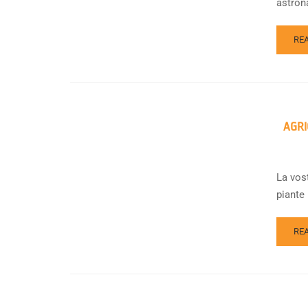
astrona
RE
AGRI
La vost
piante 
RE