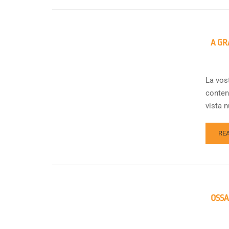
A GR
La vost
contenu
vista n
RE
OSSA