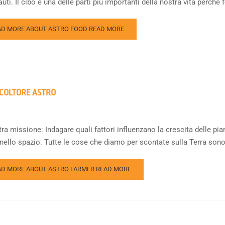
uti. Il cibo è una delle parti più importanti della nostra vita perché f
AD MORE ABOUT ASTRO FOOD
READ MORE
COLTORE ASTRO
ra missione: Indagare quali fattori influenzano la crescita delle pian
nello spazio. Tutte le cose che diamo per scontate sulla Terra sono 
AD MORE ABOUT ASTRO FARMER
READ MORE