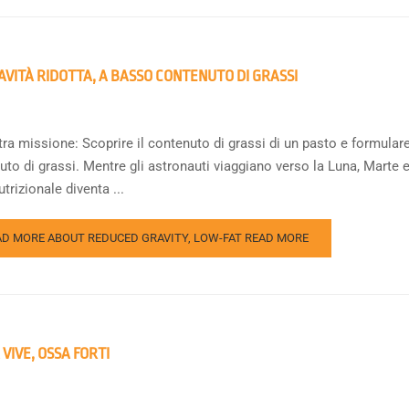
AVITÀ RIDOTTA, A BASSO CONTENUTO DI GRASSI
ra missione: Scoprire il contenuto di grassi di un pasto e formulare
to di grassi. Mentre gli astronauti viaggiano verso la Luna, Marte e o
utrizionale diventa ...
AD MORE ABOUT REDUCED GRAVITY, LOW-FAT
READ MORE
 VIVE, OSSA FORTI