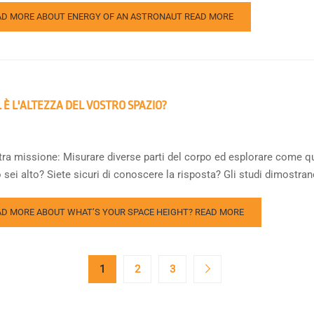
AD MORE ABOUT ENERGY OF AN ASTRONAUT
READ MORE
 È L'ALTEZZA DEL VOSTRO SPAZIO?
tra missione: Misurare diverse parti del corpo ed esplorare come q
sei alto? Siete sicuri di conoscere la risposta? Gli studi dimostrano
AD MORE ABOUT WHAT’S YOUR SPACE HEIGHT?
READ MORE
1
2
3