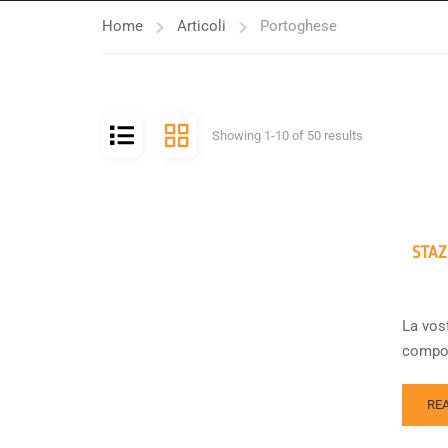
Home
Articoli
Portoghese
Showing 1-10 of 50 results
STAZ
La vost
compos
RE