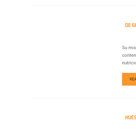
DE G
Su mis
conten
nutric
RE
HUES