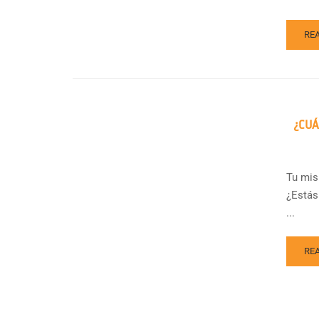
RE
¿CUÁ
Tu mis
¿Estás
...
RE