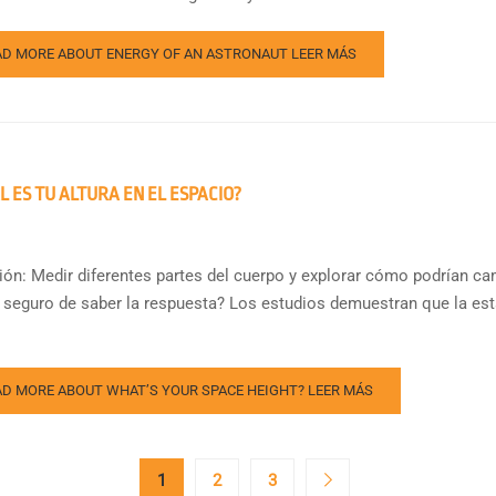
AD MORE ABOUT ENERGY OF AN ASTRONAUT
LEER MÁS
L ES TU ALTURA EN EL ESPACIO?
ión: Medir diferentes partes del cuerpo y explorar cómo podrían c
 seguro de saber la respuesta? Los estudios demuestran que la e
AD MORE ABOUT WHAT’S YOUR SPACE HEIGHT?
LEER MÁS
1
2
3