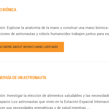
 BIÓNICA
ión: Explorar la anatomía de la mano y construir una mano biónica 
aciones de astronautas y robots humanoides trabajen juntos para expl
AD MORE ABOUT BIONIC HAND
LEER MÁS
NERGÍA DE UN ASTRONAUTA
ón: Investigar la elección de alimentos saludables y las necesidades
espacio Los astronautas que viven en la Estación Espacial Internac
acer sus necesidades energéticas y de salud mientras ...