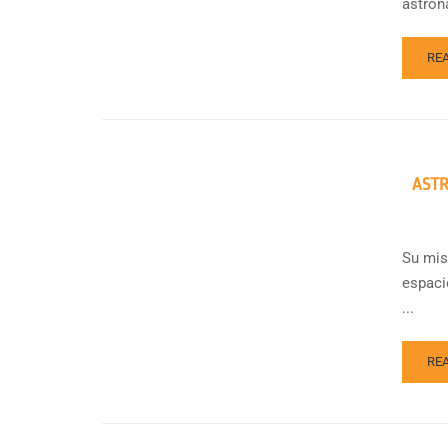
astron
RE
AST
Su misi
espaci
...
RE