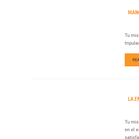
MANO
Tu mis
tripul
RE
LA E
Tu misi
en el 
satisf