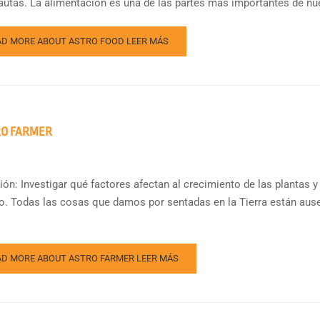
autas. La alimentación es una de las partes más importantes de nue
AD MORE ABOUT ASTRO FOOD
LEER MÁS
RO FARMER
ón: Investigar qué factores afectan al crecimiento de las plantas y 
o. Todas las cosas que damos por sentadas en la Tierra están ausen
AD MORE ABOUT ASTRO FARMER
LEER MÁS