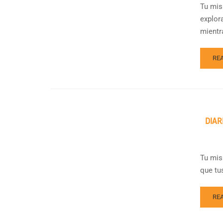
Tu mis
explor
mientra
RE
DIAR
Tu mis
que tu
RE