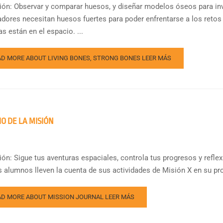
ión: Observar y comparar huesos, y diseñar modelos óseos para in
adores necesitan huesos fuertes para poder enfrentarse a los retos
s están en el espacio. ...
AD MORE ABOUT LIVING BONES, STRONG BONES
LEER MÁS
IO DE LA MISIÓN
ión: Sigue tus aventuras espaciales, controla tus progresos y reflex
s alumnos lleven la cuenta de sus actividades de Misión X en su pro
AD MORE ABOUT MISSION JOURNAL
LEER MÁS