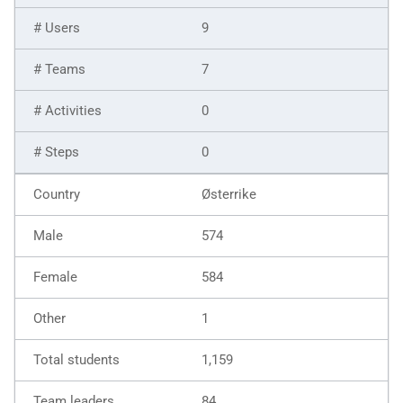
9
7
0
0
Østerrike
574
584
1
1,159
84