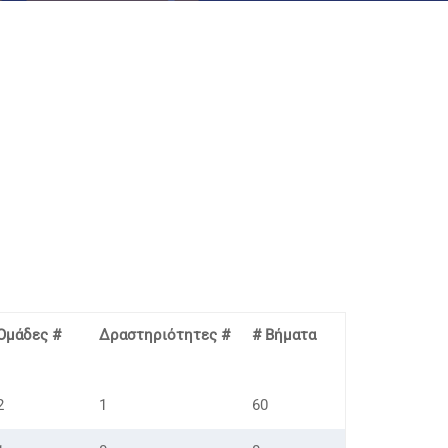
Ομάδες #
Δραστηριότητες #
# Βήματα
2
1
60