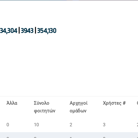
34,304
|
3943
|
354,130
Άλλα
Σύνολο
Αρχηγοί
Χρήστες #
φοιτητών
ομάδων
0
10
2
3