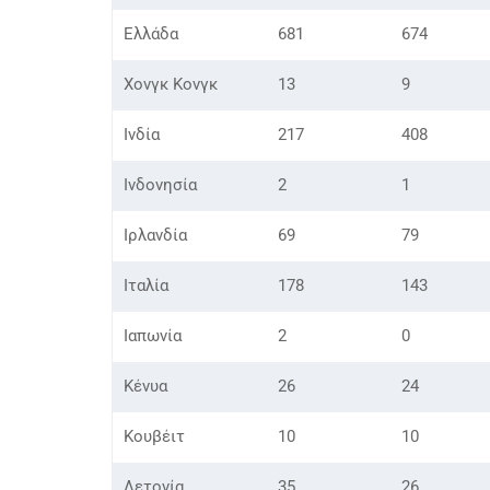
Ελλάδα
681
674
Χονγκ Κονγκ
13
9
Ινδία
217
408
Ινδονησία
2
1
Ιρλανδία
69
79
Ιταλία
178
143
Ιαπωνία
2
0
Κένυα
26
24
Κουβέιτ
10
10
Λετονία
35
26