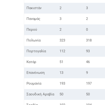
Πακιστάν
2
3
Παναμάς
3
2
Περού
2
0
Πολωνία
323
318
Πορτογαλία
112
93
Κατάρ
51
46
Επανένωση
13
9
Ρουμανία
193
197
Σαουδική Αραβία
50
50