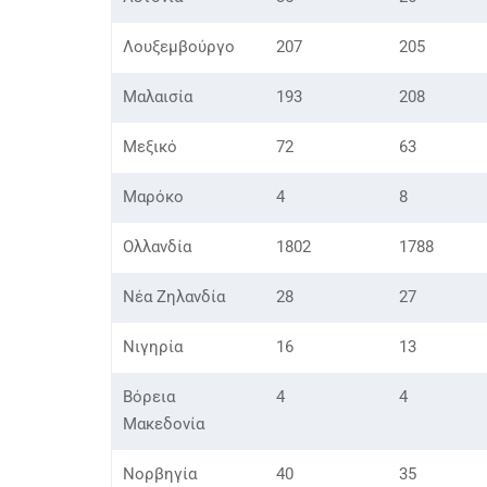
Λουξεμβούργο
207
205
Μαλαισία
193
208
Μεξικό
72
63
Μαρόκο
4
8
Ολλανδία
1802
1788
Νέα Ζηλανδία
28
27
Νιγηρία
16
13
Βόρεια
4
4
Μακεδονία
Νορβηγία
40
35