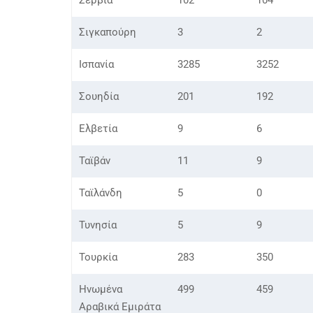
Σερβία
102
104
Σιγκαπούρη
3
2
Ισπανία
3285
3252
Σουηδία
201
192
Ελβετία
9
6
Ταϊβάν
11
9
Ταϊλάνδη
5
0
Τυνησία
5
9
Τουρκία
283
350
Ηνωμένα
499
459
Αραβικά Εμιράτα