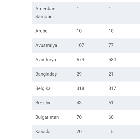
Amerikan
1
1
Samoası
Aruba
10
10
Avustralya
107
77
Avusturya
574
584
Bangladeş
29
21
Belçika
318
317
Brezilya
43
51
Bulgaristan
70
60
Kanada
20
15