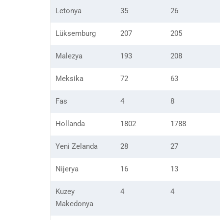
Letonya
35
26
Lüksemburg
207
205
Malezya
193
208
Meksika
72
63
Fas
4
8
Hollanda
1802
1788
Yeni Zelanda
28
27
Nijerya
16
13
Kuzey
4
4
Makedonya