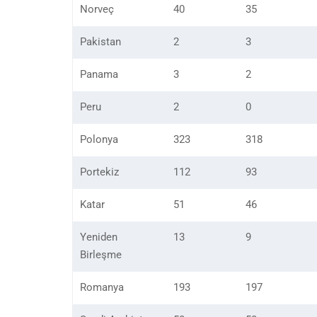
Norveç
40
35
Pakistan
2
3
Panama
3
2
Peru
2
0
Polonya
323
318
Portekiz
112
93
Katar
51
46
Yeniden
13
9
Birleşme
Romanya
193
197