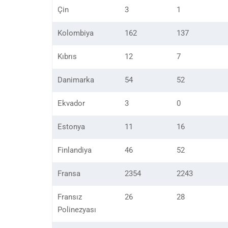
Çin
3
1
Kolombiya
162
137
Kıbrıs
12
7
Danimarka
54
52
Ekvador
3
0
Estonya
11
16
Finlandiya
46
52
Fransa
2354
2243
Fransız
26
28
Polinezyası