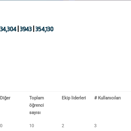
34,304
|
3943
|
354,130
Diğer
Toplam
Ekip liderleri
# Kullanıcıları
öğrenci
sayısı
0
10
2
3