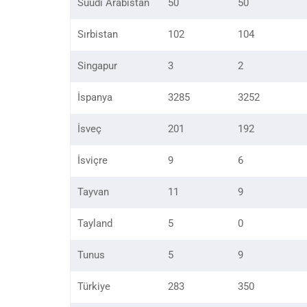
Suudi Arabistan
50
50
Sırbistan
102
104
Singapur
3
2
İspanya
3285
3252
İsveç
201
192
İsviçre
9
6
Tayvan
11
9
Tayland
5
0
Tunus
5
9
Türkiye
283
350