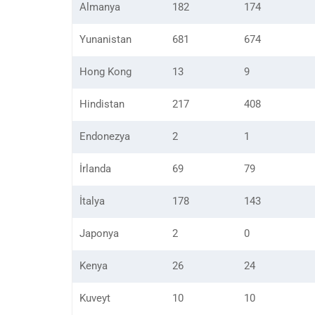
Almanya
182
174
Yunanistan
681
674
Hong Kong
13
9
Hindistan
217
408
Endonezya
2
1
İrlanda
69
79
İtalya
178
143
Japonya
2
0
Kenya
26
24
Kuveyt
10
10