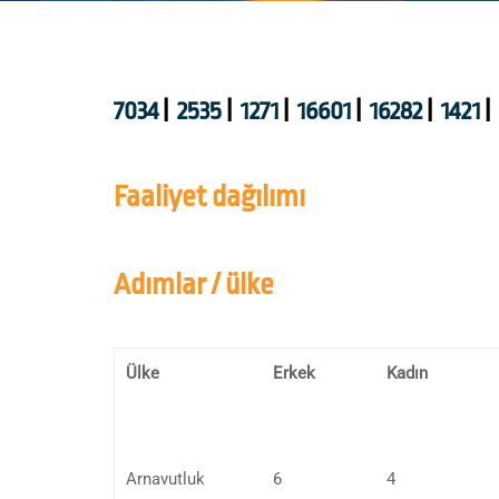
7034
|
2535
|
1271
|
16601
|
16282
|
1421
|
Faaliyet dağılımı
Adımlar / ülke
Ülke
Erkek
Kadın
Arnavutluk
6
4