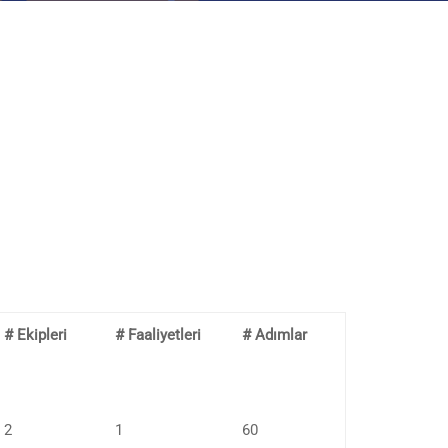
# Ekipleri
# Faaliyetleri
# Adımlar
2
1
60