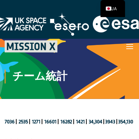
JA
チーム統計
7036
|
2535
|
1271
|
16601
|
16282
|
1421
|
34,304
|
3943
|
354,130