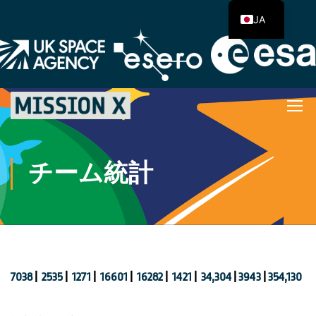
JA
チーム統計
7038
|
2535
|
1271
|
16601
|
16282
|
1421
|
34,304
|
3943
|
354,130