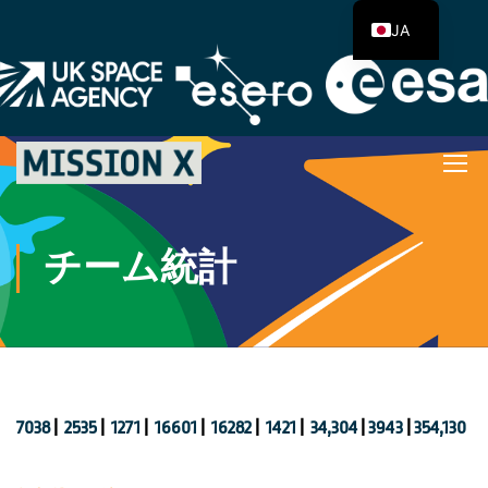
JA
チーム統計
7038
|
2535
|
1271
|
16601
|
16282
|
1421
|
34,304
|
3943
|
354,130