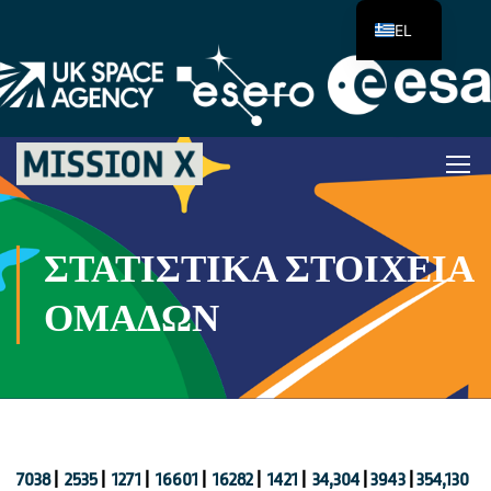
EL
ΣΤΑΤΙΣΤΙΚΆ ΣΤΟΙΧΕΊΑ
ΟΜΆΔΩΝ
7038
|
2535
|
1271
|
16601
|
16282
|
1421
|
34,304
|
3943
|
354,130