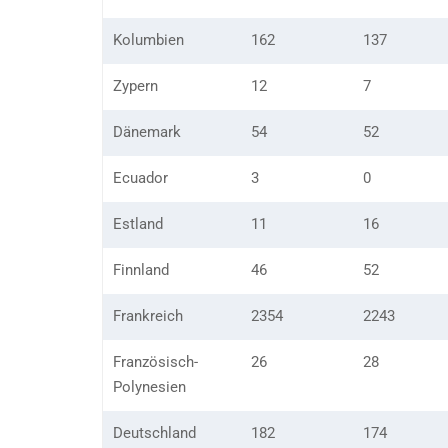
Kolumbien
162
137
Zypern
12
7
Dänemark
54
52
Ecuador
3
0
Estland
11
16
Finnland
46
52
Frankreich
2354
2243
Französisch-
26
28
Polynesien
Deutschland
182
174