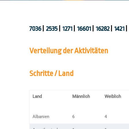
7036
|
2535
|
1271
|
16601
|
16282
|
1421
|
Verteilung der Aktivitäten
Schritte / Land
Land
Männlich
Weiblich
Albanien
6
4