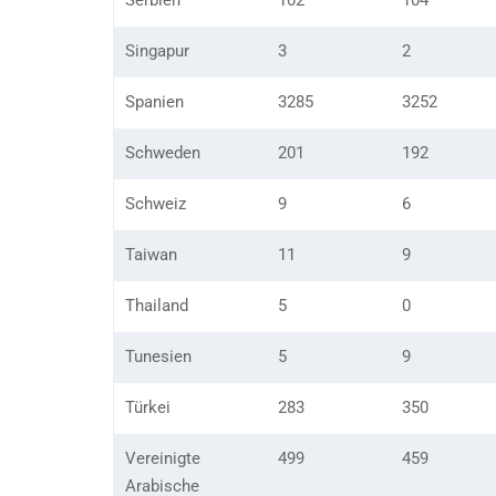
Serbien
102
104
Singapur
3
2
Spanien
3285
3252
Schweden
201
192
Schweiz
9
6
Taiwan
11
9
Thailand
5
0
Tunesien
5
9
Türkei
283
350
Vereinigte
499
459
Arabische