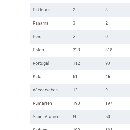
Pakistan
2
3
Panama
3
2
Peru
2
0
Polen
323
318
Portugal
112
93
Katar
51
46
Wiedersehen
13
9
Rumänien
193
197
Saudi-Arabien
50
50