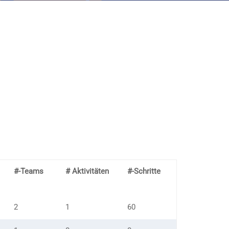
#-Teams
# Aktivitäten
#-Schritte
2
1
60