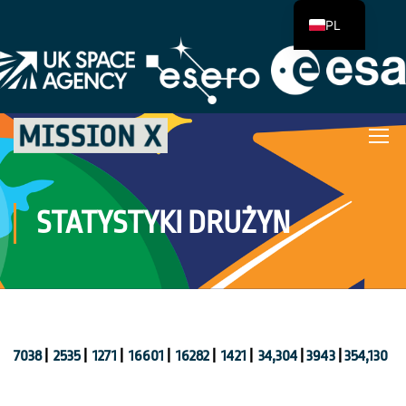
PL
STATYSTYKI DRUŻYN
7038
|
2535
|
1271
|
16601
|
16282
|
1421
|
34,304
|
3943
|
354,130