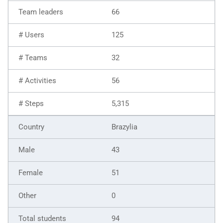
66
125
32
56
5,315
Brazylia
43
51
0
94