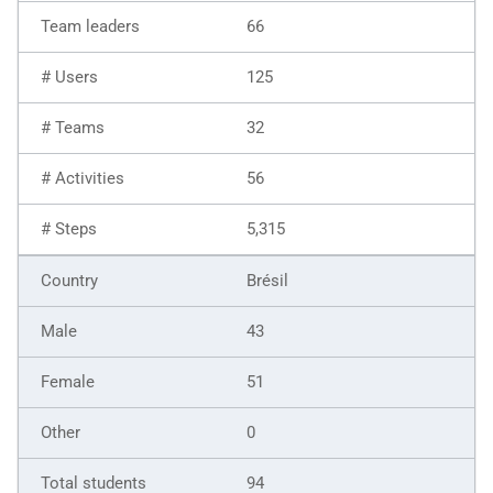
66
125
32
56
5,315
Brésil
43
51
0
94