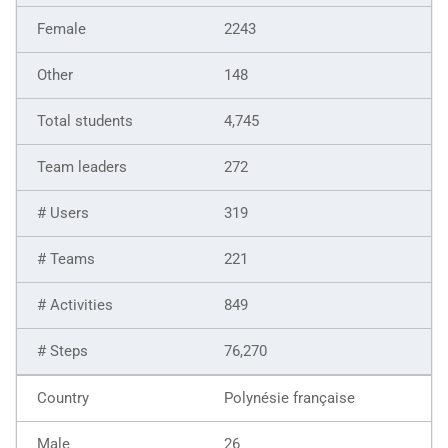
2243
148
4,745
272
319
221
849
76,270
Polynésie française
26