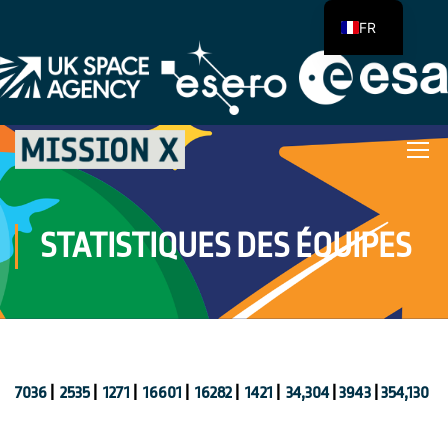
FR
STATISTIQUES DES ÉQUIPES
7036
|
2535
|
1271
|
16601
|
16282
|
1421
|
34,304
|
3943
|
354,130