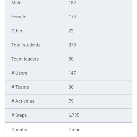
182
174
22
378
50
147
30
79
6,735
Grèce