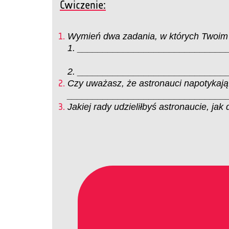
Ćwiczenie:
Wymień dwa zadania, w których Twoim
1. _____________________________
2. _____________________________
Czy uważasz, że astronauci napotykają
_______________________________
Jakiej rady udzieliłbyś astronaucie