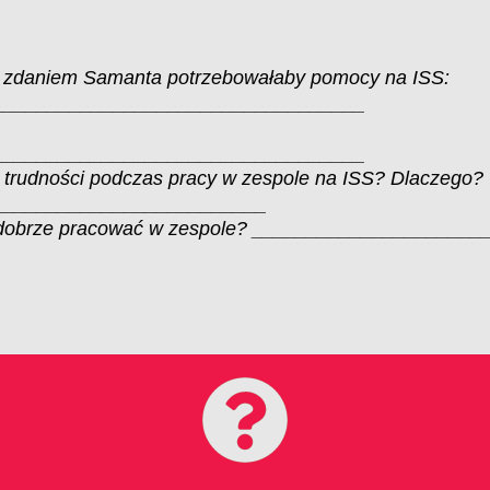
 zdaniem Samanta potrzebowałaby pomocy na ISS:
__________________________________
__________________________________
 trudności podczas pracy w zespole na ISS? Dlaczego?
_________________________
, jak dobrze pracować w zespole? _________________