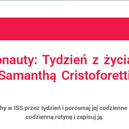
onauty: Tydzień z życi
Samanthą Cristoforett
y w ISS przez tydzień i porównaj jej codzienne
codzienną rutynę i zapisuj ją.