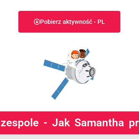
Pobierz aktywność - PL
zespole - Jak Samantha pr