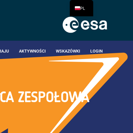
PL
RAJU
AKTYWNOŚCI
WSKAZÓWKI
LOGIN
ACA ZESPOŁOWA