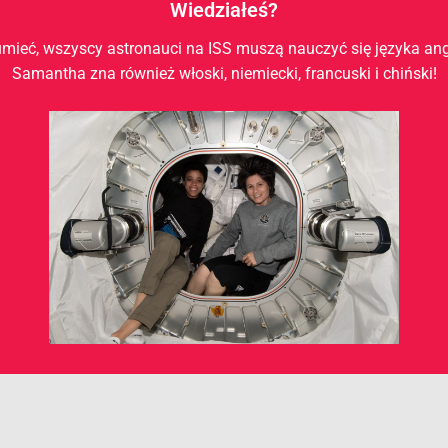
Wiedziałeś?
mieć, wszyscy astronauci na ISS muszą nauczyć się języka angi
Samantha zna również włoski, niemiecki, francuski i chiński!