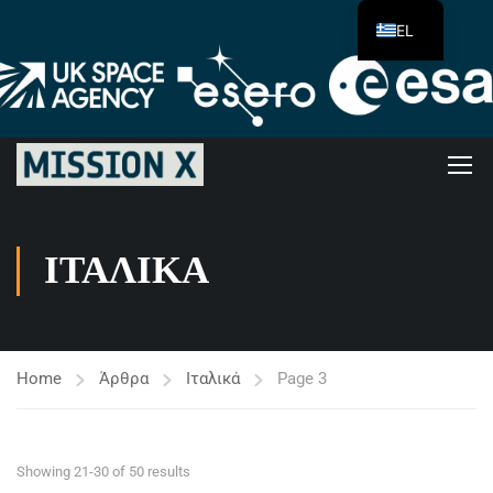
EL
ΙΤΑΛΙΚΆ
Home
Άρθρα
Ιταλικά
Page 3
Showing 21-30 of 50 results