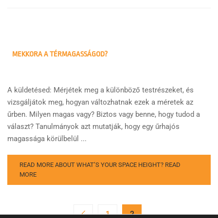
MEKKORA A TÉRMAGASSÁGOD?
A küldetésed: Mérjétek meg a különböző testrészeket, és
vizsgáljátok meg, hogyan változhatnak ezek a méretek az
űrben. Milyen magas vagy? Biztos vagy benne, hogy tudod a
választ? Tanulmányok azt mutatják, hogy egy űrhajós
magassága körülbelül ...
READ MORE ABOUT WHAT’S YOUR SPACE HEIGHT?
READ
MORE
1
2