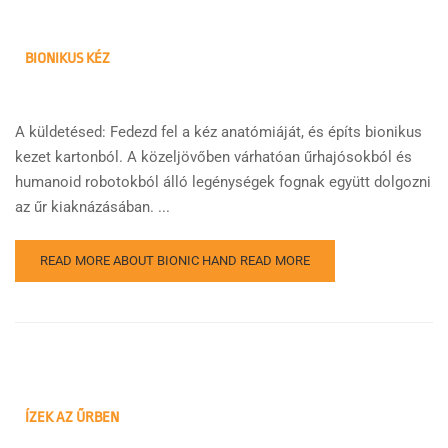
BIONIKUS KÉZ
A küldetésed: Fedezd fel a kéz anatómiáját, és építs bionikus
kezet kartonból. A közeljövőben várhatóan űrhajósokból és
humanoid robotokból álló legénységek fognak együtt dolgozni
az űr kiaknázásában. ...
READ MORE ABOUT BIONIC HAND
READ MORE
ÍZEK AZ ŰRBEN