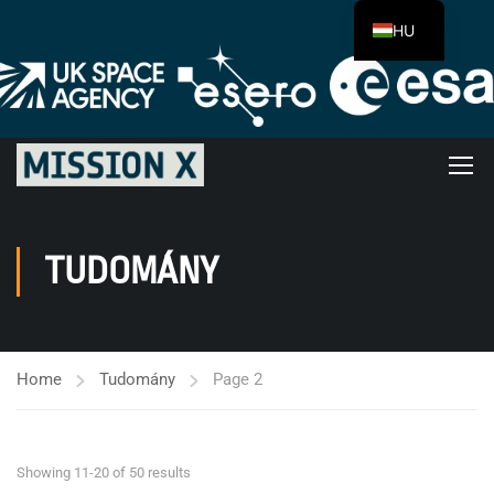
HU
TUDOMÁNY
Home
Tudomány
Page 2
Showing 11-20 of 50 results