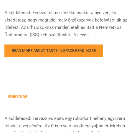
A küldetésed: Fedezd fel az ízérzékeléseket a nyelven, és
kísérletezz, hogy megtudd, mely érzékszervek befolyásolják az
ízlelést. Az űrhajósoknak minden ételt és italt a Nemzetközi
Űrállomásra (ISS) kell szállítaniuk. Az evés ...
READ MORE ABOUT TASTE IN SPACE
READ MORE
ROBOTKAR
A küldetésed: Tervezz és építs egy robotkart néhány egyszerű
feladat elvégzésére. Az űrben való segítségnyújtás érdekében