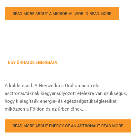
READ MORE ABOUT A MICROBIAL WORLD
READ MORE
EGY ŰRHAJÓS ENERGIÁJA
A küldetésed: A Nemzetközi Űrállomáson élő
asztronautáknak kiegyensúlyozott ételekre van szükségük,
hogy kielégítsék energia- és egészségszükségleteiket,
miközben a Földön és az űrben élnek....
READ MORE ABOUT ENERGY OF AN ASTRONAUT
READ MORE