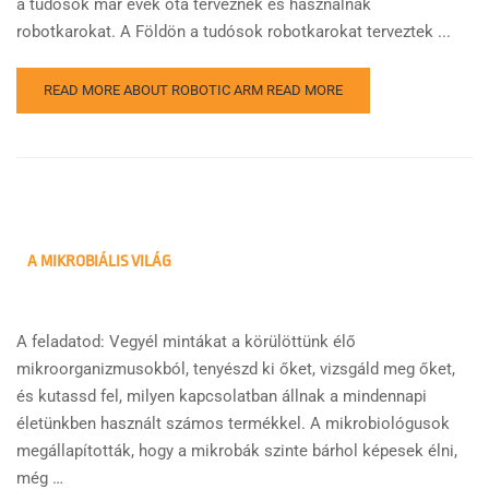
a tudósok már évek óta terveznek és használnak
robotkarokat. A Földön a tudósok robotkarokat terveztek ...
READ MORE ABOUT ROBOTIC ARM
READ MORE
A MIKROBIÁLIS VILÁG
A feladatod: Vegyél mintákat a körülöttünk élő
mikroorganizmusokból, tenyészd ki őket, vizsgáld meg őket,
és kutassd fel, milyen kapcsolatban állnak a mindennapi
életünkben használt számos termékkel. A mikrobiológusok
megállapították, hogy a mikrobák szinte bárhol képesek élni,
még …