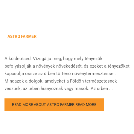
ASTRO FARMER
A küldetésed: Vizsgálja meg, hogy mely tényezők
befolyásolják a növények növekedését, és ezeket a tényezőket
kapcsolja össze az űrben történő növénytermesztéssel.
Mindazok a dolgok, amelyeket a Földön természetesnek
veszünk, az űrben hiányoznak vagy mások. Az űrben ...
READ MORE ABOUT ASTRO FARMER
READ MORE