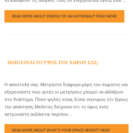
να καλύψουν τις ανάγκες τους σε ενέργεια και υγεία, ενώ ...
READ MORE ABOUT ENERGY OF AN ASTRONAUT
READ MORE
ΠΟΙΟ ΕΊΝΑΙ ΤΟ ΎΨΟΣ ΤΟΥ ΧΏΡΟΥ ΣΑΣ;
Η αποστολή σας: Μετρήστε διάφορα μέρη του σώματος και
εξερευνήστε πώς αυτές οι μετρήσεις μπορεί να αλλάξουν
στο διάστημα. Πόσο ψηλός είσαι; Είσαι σίγουρος ότι ξέρεις
την απάντηση; Μελέτες δείχνουν ότι το ύψος ενός
αστροναύτη αυξάνεται περίπου ...
READ MORE ABOUT WHAT’S YOUR SPACE HEIGHT?
READ