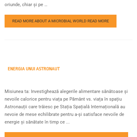
oriunde, chiar și pe …
READ MORE ABOUT A MICROBIAL WORLD
READ MORE
ENERGIA UNUI ASTRONAUT
Misiunea ta: Investighează alegerile alimentare sănătoase și
nevoile calorice pentru viața pe Pământ vs. viața în spațiu
Astronauții care trăiesc pe Stația Spațială Internațională au
nevoie de mese echilibrate pentru a-și satisface nevoile de
energie și sănătate în timp ce ...