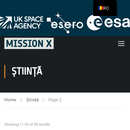
RO
ȘTIINȚĂ
Home
Știință
Page 2
Showing 11-20 of 50 results