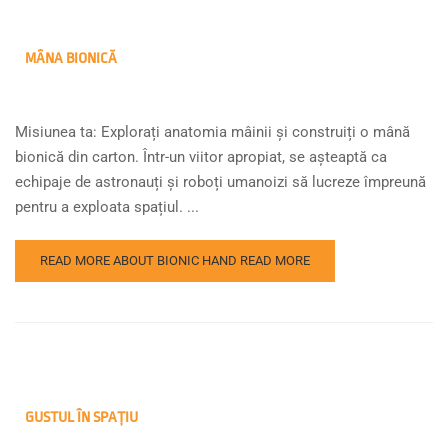
MÂNA BIONICĂ
Misiunea ta: Explorați anatomia mâinii și construiți o mână
bionică din carton. Într-un viitor apropiat, se așteaptă ca
echipaje de astronauți și roboți umanoizi să lucreze împreună
pentru a exploata spațiul. ...
READ MORE ABOUT BIONIC HAND
READ MORE
GUSTUL ÎN SPAȚIU