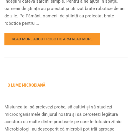
îndeplini câteva sarcini simple. Pentru a ne ajuta în spațiu,
oamenii de știință au proiectat și utilizat brațe robotice de ani
de zile. Pe Pământ, oamenii de știință au proiectat brațe
robotice pentru ...
READ MORE ABOUT ROBOTIC ARM
READ MORE
O LUME MICROBIANĂ
Misiunea ta: să prelevezi probe, să cultivi și să studiezi
microorganismele din jurul nostru și să cercetezi legătura
acestora cu multe dintre produsele pe care le folosim zilnic.
Microbiologii au descoperit că microbii pot trăi aproape