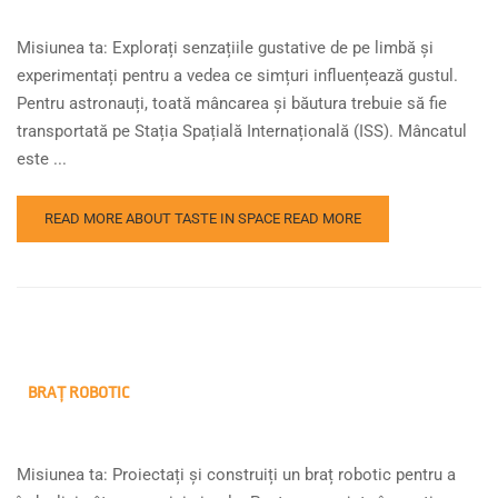
Misiunea ta: Explorați senzațiile gustative de pe limbă și
experimentați pentru a vedea ce simțuri influențează gustul.
Pentru astronauți, toată mâncarea și băutura trebuie să fie
transportată pe Stația Spațială Internațională (ISS). Mâncatul
este ...
READ MORE ABOUT TASTE IN SPACE
READ MORE
BRAȚ ROBOTIC
Misiunea ta: Proiectați și construiți un braț robotic pentru a