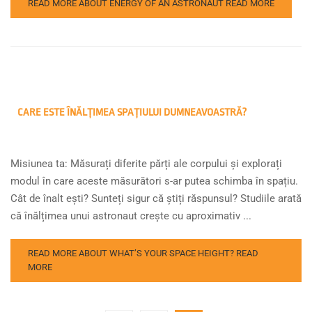
READ MORE ABOUT ENERGY OF AN ASTRONAUT
READ MORE
CARE ESTE ÎNĂLȚIMEA SPAȚIULUI DUMNEAVOASTRĂ?
Misiunea ta: Măsurați diferite părți ale corpului și explorați
modul în care aceste măsurători s-ar putea schimba în spațiu.
Cât de înalt ești? Sunteți sigur că știți răspunsul? Studiile arată
că înălțimea unui astronaut crește cu aproximativ ...
READ MORE ABOUT WHAT’S YOUR SPACE HEIGHT?
READ
MORE