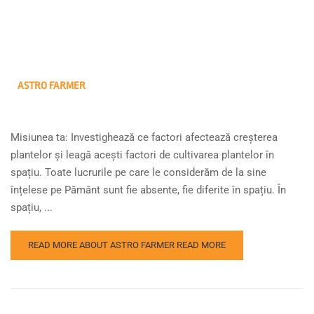
ASTRO FARMER
Misiunea ta: Investighează ce factori afectează creșterea
plantelor și leagă acești factori de cultivarea plantelor în
spațiu. Toate lucrurile pe care le considerăm de la sine
înțelese pe Pământ sunt fie absente, fie diferite în spațiu. În
spațiu, ...
READ MORE ABOUT ASTRO FARMER
READ MORE