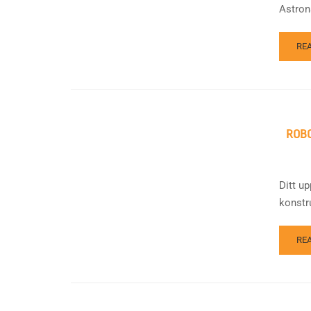
Astrona
RE
ROB
Ditt up
konstru
RE