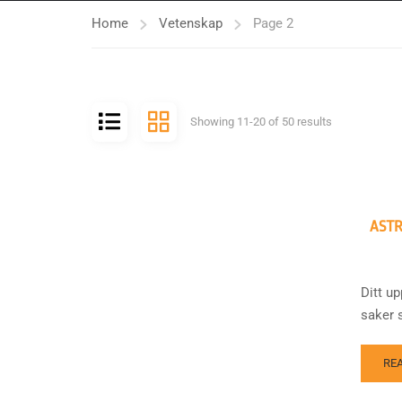
Home
Vetenskap
Page 2
Showing 11-20 of 50 results
AST
Ditt up
saker s
RE