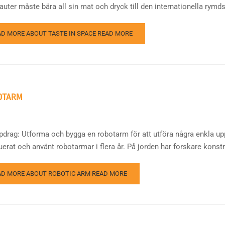
uter måste bära all sin mat och dryck till den internationella rymdsta
AD MORE ABOUT TASTE IN SPACE
READ MORE
OTARM
pdrag: Utforma och bygga en robotarm för att utföra några enkla uppgi
erat och använt robotarmar i flera år. På jorden har forskare konstru
AD MORE ABOUT ROBOTIC ARM
READ MORE