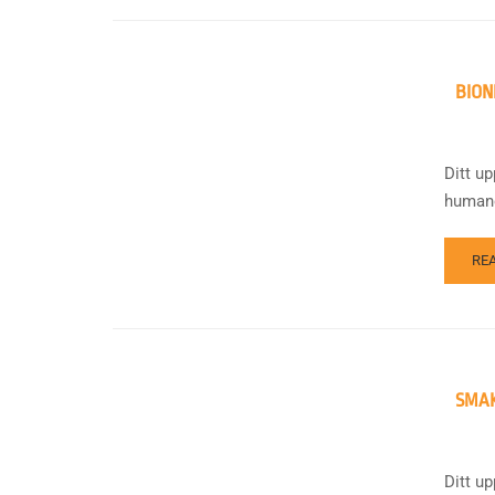
BION
Ditt u
humano
RE
SMAK
Ditt u