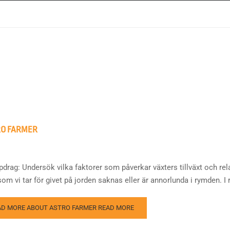
RO FARMER
pdrag: Undersök vilka faktorer som påverkar växters tillväxt och rela
om vi tar för givet på jorden saknas eller är annorlunda i rymden. I 
AD MORE ABOUT ASTRO FARMER
READ MORE