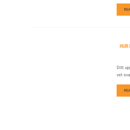
RE
HUR 
Ditt u
vet sva
RE