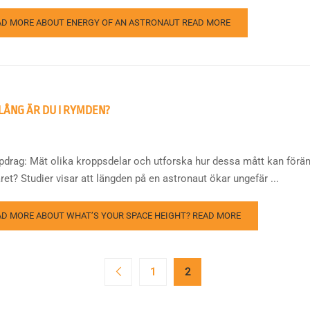
AD MORE ABOUT ENERGY OF AN ASTRONAUT
READ MORE
LÅNG ÄR DU I RYMDEN?
ppdrag: Mät olika kroppsdelar och utforska hur dessa mått kan förän
ret? Studier visar att längden på en astronaut ökar ungefär ...
AD MORE ABOUT WHAT’S YOUR SPACE HEIGHT?
READ MORE
1
2