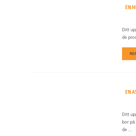
EN M
Ditt u
de pro
RE
EN A
Ditt u
bor på
de ...