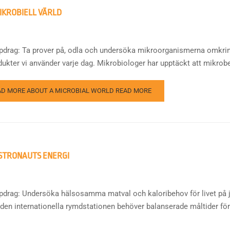
IKROBIELL VÄRLD
ppdrag: Ta prover på, odla och undersöka mikroorganismerna omkr
dukter vi använder varje dag. Mikrobiologer har upptäckt att mikrobe
AD MORE ABOUT A MICROBIAL WORLD
READ MORE
STRONAUTS ENERGI
ppdrag: Undersöka hälsosamma matval och kaloribehov för livet på 
 den internationella rymdstationen behöver balanserade måltider fö