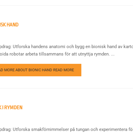
ISK HAND
ppdrag: Utforska handens anatomi och bygg en bionisk hand av karto
ida robotar arbeta tillsammans för att utnyttja rymden. ...
AD MORE ABOUT BIONIC HAND
READ MORE
 I RYMDEN
ppdrag: Utforska smakförnimmelser på tungan och experimentera för